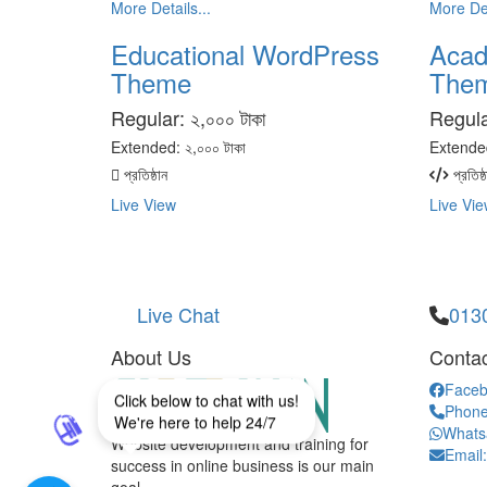
More Details...
More Det
Educational WordPress
Acad
Theme
The
Regular:
২,০০০ টাকা
Regul
Extended:
২,০০০ টাকা
Extende
প্রতিষ্ঠান
প্রতিষ্ঠ
Live View
Live Vie
Live Chat
013
About Us
Contac
Faceb
Click below to chat with us!
Phone
We're here to help 24/7
Whats
Website development and training for
Email
success in online business is our main