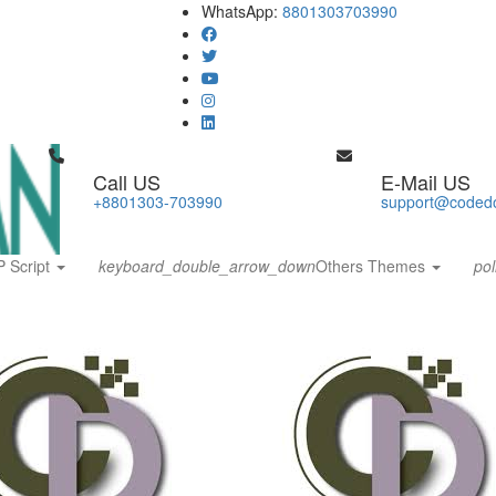
WhatsApp:
8801303703990
Call US
E-Mail US
+8801303-703990
support@coded
 Script
keyboard_double_arrow_down
Others Themes
pol