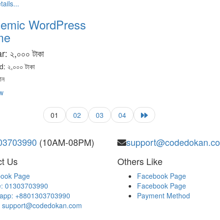
ails...
emic WordPress
me
ar:
২,০০০ টাকা
d:
২,০০০ টাকা
ান
w
01
02
03
04
03703990
(10AM-08PM)
support@codedokan.c
t Us
Others Like
ook Page
Facebook Page
: 01303703990
Facebook Page
app: +8801303703990
Payment Method
: support@codedokan.com