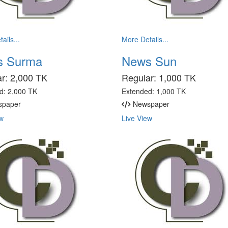
ails...
More Details...
s Surma
News Sun
ar:
2,000 TK
Regular:
1,000 TK
d:
2,000 TK
Extended:
1,000 TK
paper
Newspaper
w
Live View