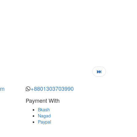
om
+8801303703990
Payment With
Bkash
Nagad
Paypal