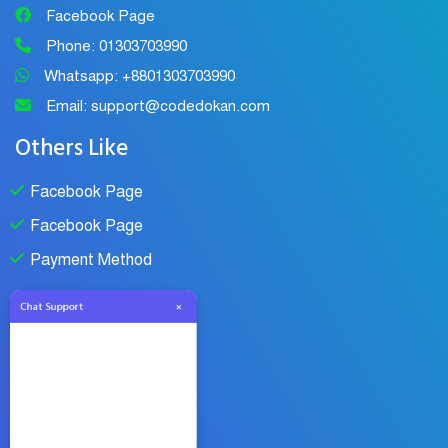
Facebook Page
Phone: 01303703990
Whatsapp: +8801303703990
Email: support@codedokan.com
Others Like
Facebook Page
Facebook Page
Chat Support
×
Payment Method
Payment With
Bkash
Nagad
Paypal