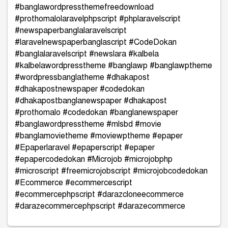
#banglawordpressthemefreedownload
#prothomalolaravelphpscript #phplaravelscript
#newspaperbanglalaravelscript
#laravelnewspaperbanglascript #CodeDokan
#banglalaravelscript #newslara #kalbela
#kalbelawordpresstheme #banglawp #banglawptheme
#wordpressbanglatheme #dhakapost
#dhakapostnewspaper #codedokan
#dhakapostbanglanewspaper #dhakapost
#prothomalo #codedokan #banglanewspaper
#banglawordpresstheme #mlsbd #movie
#banglamovietheme #moviewptheme #epaper
#Epaperlaravel #epaperscript #epaper
#epapercodedokan #Microjob #microjobphp
#microscript #freemicrojobscript #microjobcodedokan
#Ecommerce #ecommercescript
#ecommercephpscript #darazcloneecommerce
#darazecommercephpscript #darazecommerce