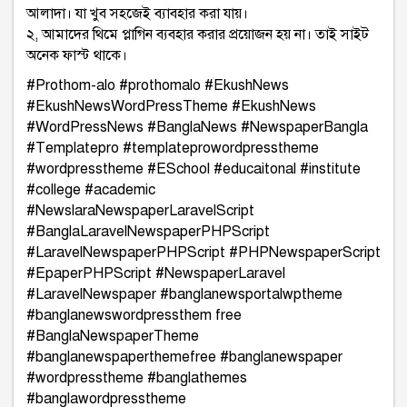
আলাদা। যা খুব সহজেই ব্যাবহার করা যায়।
২, আমাদের থিমে প্লাগিন ব্যবহার করার প্রয়োজন হয় না। তাই সাইট
অনেক ফাস্ট থাকে।
#Prothom-alo #prothomalo #EkushNews
#EkushNewsWordPressTheme #EkushNews
#WordPressNews #BanglaNews #NewspaperBangla
#Templatepro #templateprowordpresstheme
#wordpresstheme #ESchool #educaitonal #institute
#college #academic
#NewslaraNewspaperLaravelScript
#BanglaLaravelNewspaperPHPScript
#LaravelNewspaperPHPScript #PHPNewspaperScript
#EpaperPHPScript #NewspaperLaravel
#LaravelNewspaper #banglanewsportalwptheme
#banglanewswordpressthem free
#BanglaNewspaperTheme
#banglanewspaperthemefree #banglanewspaper
#wordpresstheme #banglathemes
#banglawordpresstheme