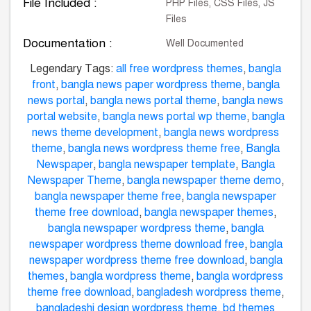
File Included :
PHP Files, CSS Files, JS
Files
Documentation :
Well Documented
Legendary Tags:
all free wordpress themes
,
bangla
front
,
bangla news paper wordpress theme
,
bangla
news portal
,
bangla news portal theme
,
bangla news
portal website
,
bangla news portal wp theme
,
bangla
news theme development
,
bangla news wordpress
theme
,
bangla news wordpress theme free
,
Bangla
Newspaper
,
bangla newspaper template
,
Bangla
Newspaper Theme
,
bangla newspaper theme demo
,
bangla newspaper theme free
,
bangla newspaper
theme free download
,
bangla newspaper themes
,
bangla newspaper wordpress theme
,
bangla
newspaper wordpress theme download free
,
bangla
newspaper wordpress theme free download
,
bangla
themes
,
bangla wordpress theme
,
bangla wordpress
theme free download
,
bangladesh wordpress theme
,
bangladeshi design wordpress theme
,
bd themes